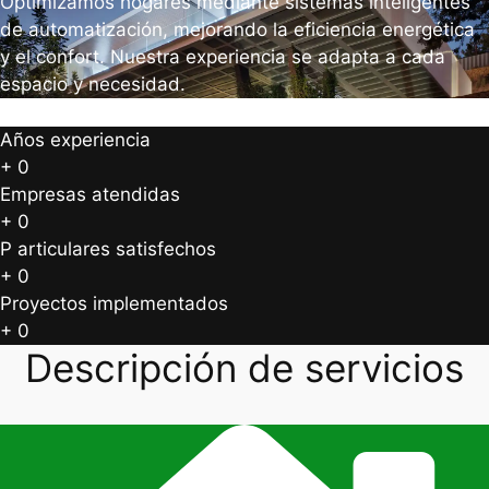
Optimizamos hogares mediante sistemas inteligentes
de automatización, mejorando la eficiencia energética
y el confort. Nuestra experiencia se adapta a cada
espacio y necesidad.
Años experiencia
+
0
Empresas atendidas
+
0
P articulares satisfechos
+
0
Proyectos implementados
+
0
Descripción de servicios